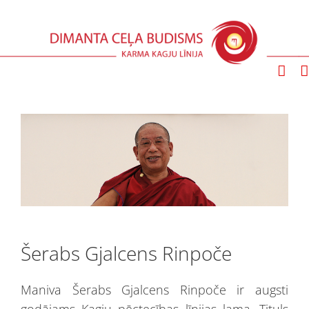
Skip
to
content
Šerabs Gjalcens Rinpoče
Maniva Šerabs Gjalcens Rinpoče ir augsti