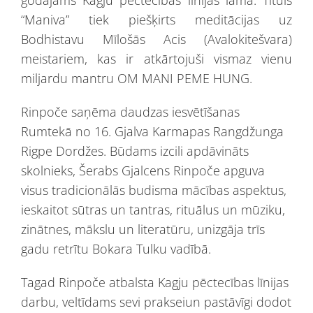
godājams Kagju pēctecības līnijas lama. Tituls
“Maniva” tiek piešķirts meditācijas uz
Bodhistavu Mīlošās Acis (Avalokitešvara)
meistariem, kas ir atkārtojuši vismaz vienu
miljardu mantru OM MANI PEME HUNG.
Rinpoče saņēma daudzas iesvētīšanas
Rumtekā no 16. Gjalva Karmapas Rangdžunga
Rigpe Dordžes. Būdams izcili apdāvināts
skolnieks, Šerabs Gjalcens Rinpoče apguva
visus tradicionālās budisma mācības aspektus,
ieskaitot sūtras un tantras, rituālus un mūziku,
zinātnes, mākslu un literatūru, unizgāja trīs
gadu retrītu Bokara Tulku vadībā.
Tagad Rinpoče atbalsta Kagju pēctecības līnijas
darbu, veltīdams sevi prakseiun pastāvīgi dodot