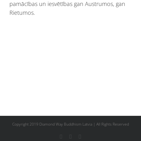
pamācības un iesvētības gan Austrumos, gan
Rietumos.
Copyright 2019 Diamond Way Buddhism Latvia | All Rights Reserved
Facebook
YouTube
Flickr