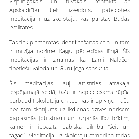
Vispilnīgākais un tuvākais kontakts ar
Apskaidrību tiek izveidots, pateicoties
meditācijām uz skolotāju, kas pārstāv Budas
kvalitātes.
Tās tiek piemērotas identificēšanās ceļā un tām
ir milzīga nozīme Kagju pēctecības līnijā. Šīs
meditācijas ir zināmas kā Lami Naldžor
tibetiešu valodā un Guru joga sanskritā.
Šīs meditācijas ļauj attīstīties ātrākajā
iespējamajā veidā, taču ir nepieciešams rūpīgi
pārbaudīt skolotāju un tos, kas ir ap viņu. Taču
pēc tam skatījums uz ikdienas dzīves norisēm
paplašinās ļoti strauji un turpinās līdz brīdim,
kamēr ir iepazīta dabiskā pilnība “šeit un
tagad”. Meditācija uz skolotāju atmodina tādas