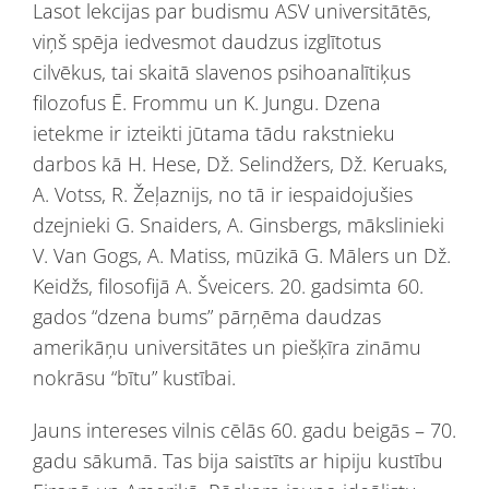
Lasot lekcijas par budismu ASV universitātēs,
viņš spēja iedvesmot daudzus izglītotus
cilvēkus, tai skaitā slavenos psihoanalītiķus
filozofus Ē. Frommu un K. Jungu. Dzena
ietekme ir izteikti jūtama tādu rakstnieku
darbos kā H. Hese, Dž. Selindžers, Dž. Keruaks,
A. Votss, R. Žeļaznijs, no tā ir iespaidojušies
dzejnieki G. Snaiders, A. Ginsbergs, mākslinieki
V. Van Gogs, A. Matiss, mūzikā G. Mālers un Dž.
Keidžs, filosofijā A. Šveicers. 20. gadsimta 60.
gados “dzena bums” pārņēma daudzas
amerikāņu universitātes un piešķīra zināmu
nokrāsu “bītu” kustībai.
Jauns intereses vilnis cēlās 60. gadu beigās – 70.
gadu sākumā. Tas bija saistīts ar hipiju kustību