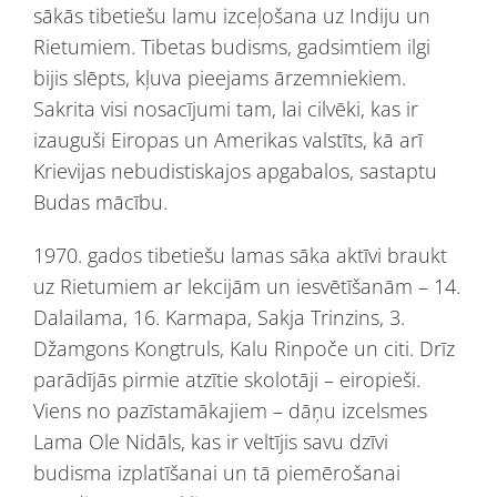
sākās tibetiešu lamu izceļošana uz Indiju un
Rietumiem. Tibetas budisms, gadsimtiem ilgi
bijis slēpts, kļuva pieejams ārzemniekiem.
Sakrita visi nosacījumi tam, lai cilvēki, kas ir
izauguši Eiropas un Amerikas valstīts, kā arī
Krievijas nebudistiskajos apgabalos, sastaptu
Budas mācību.
1970. gados tibetiešu lamas sāka aktīvi braukt
uz Rietumiem ar lekcijām un iesvētīšanām – 14.
Dalailama, 16. Karmapa, Sakja Trinzins, 3.
Džamgons Kongtruls, Kalu Rinpoče un citi. Drīz
parādījās pirmie atzītie skolotāji – eiropieši.
Viens no pazīstamākajiem – dāņu izcelsmes
Lama Ole Nidāls, kas ir veltījis savu dzīvi
budisma izplatīšanai un tā piemērošanai