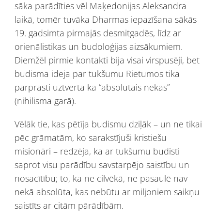
sāka parādīties vēl Maķedonijas Aleksandra
laikā, tomēr tuvāka Dharmas iepazīšana sākās
19. gadsimta pirmajās desmitgadēs, līdz ar
orienālistikas un budoloģijas aizsākumiem.
Diemžēl pirmie kontakti bija visai virspusēji, bet
budisma ideja par tukšumu Rietumos tika
pārprasti uztverta kā “absolūtais nekas”
(nihilisma garā).
Vēlāk tie, kas pētīja budismu dziļāk – un ne tikai
pēc grāmatām, ko sarakstījuši kristiešu
misionāri – redzēja, ka ar tukšumu budisti
saprot visu parādību savstarpējo saistību un
nosacītību; to, ka ne cilvēkā, ne pasaulē nav
nekā absolūta, kas nebūtu ar miljoniem saikņu
saistīts ar citām pārādībām.