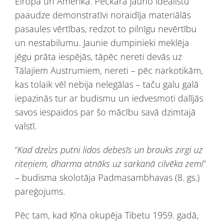
Eiropā un Amerikā. Pēckara jauno ideālistu
paaudze demonstratīvi noraidīja materiālās
pasaules vērtības, redzot to pilnīgu nevērtību
un nestabilumu. Jaunie dumpinieki meklēja
jēgu prāta iespējās, tāpēc nereti devās uz
Tālajiem Austrumiem, nereti – pēc narkotikām,
kas tolaik vēl nebija nelegālas – taču galu galā
iepazinās tur ar budismu un iedvesmoti dalījās
savos iespaidos par šo mācību savā dzimtajā
valstī.
“
Kad dzelzs putni lidos debesīs un brauks zirgi uz
riteņiem, dharma atnāks uz sarkanā cilvēka zemi
”
– budisma skolotāja Padmasambhavas (8. gs.)
pareģojums.
Pēc tam, kad Ķīna okupēja Tibetu 1959. gadā,