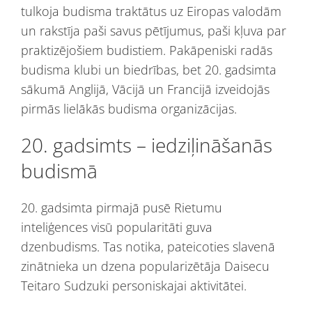
tulkoja budisma traktātus uz Eiropas valodām
un rakstīja paši savus pētījumus, paši kļuva par
praktizējošiem budistiem. Pakāpeniski radās
budisma klubi un biedrības, bet 20. gadsimta
sākumā Anglijā, Vācijā un Francijā izveidojās
pirmās lielākās budisma organizācijas.
20. gadsimts – iedziļināšanās
budismā
20. gadsimta pirmajā pusē Rietumu
inteliģences visū popularitāti guva
dzenbudisms. Tas notika, pateicoties slavenā
zinātnieka un dzena popularizētāja Daisecu
Teitaro Sudzuki personiskajai aktivitātei.