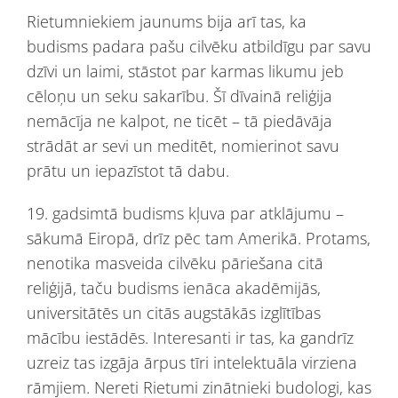
Rietumniekiem jaunums bija arī tas, ka
budisms padara pašu cilvēku atbildīgu par savu
dzīvi un laimi, stāstot par karmas likumu jeb
cēloņu un seku sakarību. Šī dīvainā reliģija
nemācīja ne kalpot, ne ticēt – tā piedāvāja
strādāt ar sevi un meditēt, nomierinot savu
prātu un iepazīstot tā dabu.
19. gadsimtā budisms kļuva par atklājumu –
sākumā Eiropā, drīz pēc tam Amerikā. Protams,
nenotika masveida cilvēku pāriešana citā
reliģijā, taču budisms ienāca akadēmijās,
universitātēs un citās augstākās izglītības
mācību iestādēs. Interesanti ir tas, ka gandrīz
uzreiz tas izgāja ārpus tīri intelektuāla virziena
rāmjiem. Nereti Rietumi zinātnieki budologi, kas