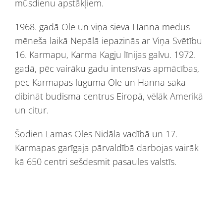
mūsdienu apstākļiem.
1968. gadā Ole un viņa sieva Hanna
medus
mēneša laikā
Nepālā iepazinās ar Viņa Svētību
16. Karmapu, Karma Kagju līnijas galvu. 1972.
gadā,
pēc vairāku gadu intensīvas apmācības,
pēc Karmapas lūguma Ole un Hanna sāka
dibināt budisma centrus Eiropā, vēlāk Amerikā
un citur.
Šodien Lamas Oles Nidāla vadībā un 17.
Karmapas garīgaja pārvaldībā darbojas vairāk
kā 650 centri sešdesmit pasaules valstīs.