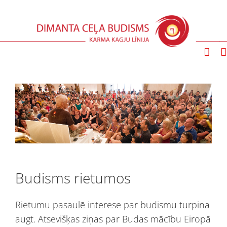
Skip
to
content
Budisms rietumos
Rietumu pasaulē interese par budismu turpina
augt. Atsevišķas ziņas par Budas mācību Eiropā