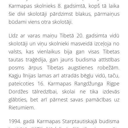
Karmapas skolnieks 8. gadsimtā, kopš tā laika
šie divi skolotāji pārdzimst blakus, pārmaiņus
būdami viens otra skolotāji.
Līdz ar varas maiņu Tibetā 20. gadsimta vidū
skolotāji un viņu skolnieki masveidā izceļoja no
valsts, kas vienlaikus bija gan visas Tibetas
tautas traģēdija, gan jauns budisma attīstības
posms ārpus Tibetas augstienes robežām.
Kagju līnijas lamas arī atradās bēgļu vidū, taču,
pateicoties 16. Karmapas Rangdžunga Rigpe
Dordžes tālredzībai, skolai ne tika izdevās
glābties, bet arī pārnest savas pamācības uz
Rietumiem.
1994. gadā Karmapas Starptautiskajā budisma