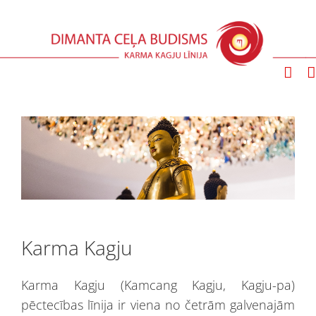
Skip
to
content
Karma Kagju
Karma Kagju (Kamcang Kagju, Kagju-pa)
pēctecības līnija ir viena no četrām galvenajām