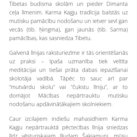
Tibetas budisma skolām un pieder Dimanta
ceļa līmenim. Karma Kagju tradīcija balstās uz
mutisku pamācību nodošanu un ietver sevī gan
vecās (tib. Ņingma), gan jaunās (tib. Sarma)
pamācības, kas sasniedza Tibetu.
Galvenā līnijas raksturiezīme ir tās orientēšanās
uz praksi – īpaša uzmanība tiek veltīta
meditācijai un tiešai prāta dabas iepazīšanai
skolotāja vadībā. Tāpēc to sauc arī par
“mutvārdu skolu” vai “čukstu līniju”, ar to
domājot Mācības nepārtrauktu mutisku
nodošanu apdāvinātākajiem skolniekiem.
Caur izcilajiem indiešu mahasidhiem Karma
Kagju nepārtrauktā pēctecības līnija sniedzas
līdz vēsturiskajam Budam Šakjamuni, mūsu