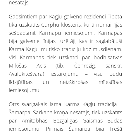
nēsātājs.
Gadsimtiem par Kagju galveno rezidenci Tibetā
tika uzskatīts Curphu klosteris, kurā nomainījās
sešpadsmit Karmapu iemiesojumi. Karmapas
bija galvenie līnijas turētāji, kas ir saglabājuši
Karma Kagju mutisko tradīciju līdz mūsdienām.
Visi Karmapas tiek uzskatīti par bodhisatvas
Mīlošās Acis (tib. Čenrezig, sanskr.
Avalokitešvara) izstarojumu – visu Budu
līdzjūtības un neizšķirošas mīlestības
iemiesojumu.
Otrs svarīgākais lama Karma Kagju tradīcijā –
Šamarpa, Sarkanā kroņa nēsātājs, tiek uzskatīts
par Amitabhas, Bezgalīgās Gaismas Budas
iemiesojumu. Pirmais Šamarpa bija Trešā