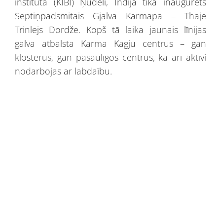
institūtā (KIBI) Ņūdeli, Indijā tika inaugurēts
Septiņpadsmitais Gjalva Karmapa – Thaje
Trinlejs Dordže. Kopš tā laika jaunais līnijas
galva atbalsta Karma Kagju centrus – gan
klosterus, gan pasaulīgos centrus, kā arī aktīvi
nodarbojas ar labdaību.