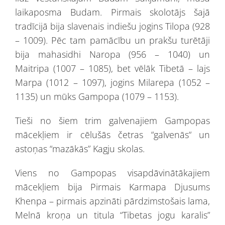
laikaposma Budam. Pirmais skolotājs šajā
tradīcijā bija slavenais indiešu jogins Tilopa (928
– 1009). Pēc tam pamācību un prakšu turētāji
bija mahasidhi Naropa (956 – 1040) un
Maitripa (1007 – 1085), bet vēlāk Tibetā – lajs
Marpa (1012 – 1097), jogins Milarepa (1052 –
1135) un mūks Gampopa (1079 – 1153).
Tieši no šiem trim galvenajiem Gampopas
mācekļiem ir cēlušās četras “galvenās“ un
astoņas “mazākās” Kagju skolas.
Viens no Gampopas visapdāvinātākajiem
mācekļiem bija Pirmais Karmapa Djusums
Khenpa – pirmais apzināti pārdzimstošais lama,
Melnā kroņa un titula “Tibetas jogu karalis”