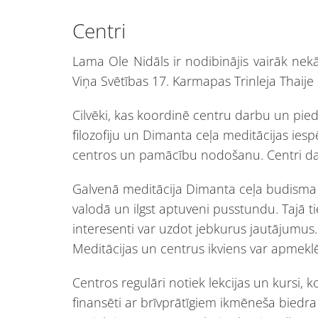
Centri
Lama Ole Nidāls ir nodibinājis vairāk nek
Viņa Svētības 17. Karmapas Trinleja Thaije
Cilvēki, kas koordinē centru darbu un piedalā
filozofiju un Dimanta ceļa meditācijas iesp
centros un pamācību nodošanu. Centri dar
Galvenā meditācija Dimanta ceļa budisma ce
valodā un ilgst aptuveni pusstundu. Tajā t
interesenti var uzdot jebkurus jautājumus.
Meditācijas un centrus ikviens var apmekl
Centros regulāri notiek lekcijas un kursi, k
finansēti ar brīvprātīgiem ikmēneša bied