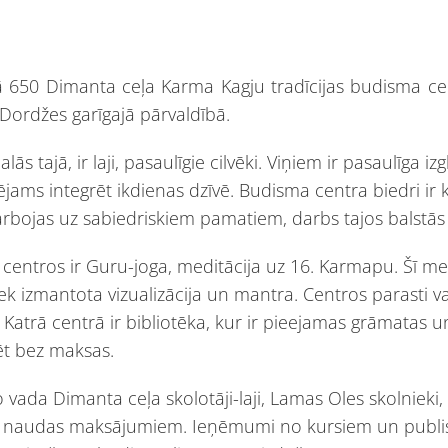
ā 650 Dimanta ceļa Karma Kagju tradīcijas budisma cent
 Dordžes garīgajā pārvaldībā.
s tajā, ir laji, pasaulīgie cilvēki. Viņiem ir pasaulīga i
ējams integrēt ikdienas dzīvē. Budisma centra biedri ir 
bojas uz sabiedriskiem pamatiem, darbs tajos balstās
ntros ir Guru-joga, meditācija uz 16. Karmapu. Šī medit
iek izmantota vizualizācija un mantra. Centros parasti 
 Katrā centrā ir bibliotēka, kur ir pieejamas grāmatas u
ēt bez maksas.
o vada Dimanta ceļa skolotāji-laji, Lamas Oles skolnieki, k
ra naudas maksājumiem. Ieņēmumi no kursiem un publisk