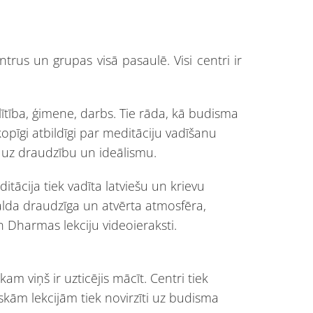
rus un grupas visā pasaulē. Visi centri ir
zglītība, ģimene, darbs. Tie rāda, kā budisma
kopīgi atbildīgi par meditāciju vadīšanu
 uz draudzību un ideālismu.
ācija tiek vadīta latviešu un krievu
valda draudzīga un atvērta atmosfēra,
n Dharmas lekciju videoieraksti.
am viņš ir uzticējis mācīt. Centri tiek
ām lekcijām tiek novirzīti uz budisma