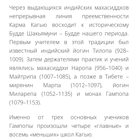
Через выдающихся индийских махасиддхов
непрерывная линия преемственности
Карма Кагью восходит к историческому
Будде Шакьямуни – Будде нашего периода.
Первым учителем в этой традиции был
известный индийский йогин Тилопа (928–
1009). Затем держателями практик и учений
являлись махасиддхи Наропа (956–1040) и
Майтрипа (1007–1085), а позже в Тибете –
мирянин Марпа (1012–1097), йогин
Миларепа (1052–1135) и монах Гампопа
(1079–1153).
Именно от трех основных учеников
Гампопы произошли четыре «главные» и
восемь «меньших» школ Кагью.