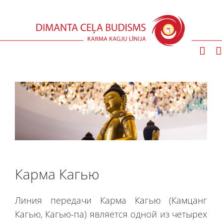
Skip
to
content
Карма Кагью
Линия передачи Карма Кагью (
Камцанг
Кагью
, Кагью-па) является одной из четырех