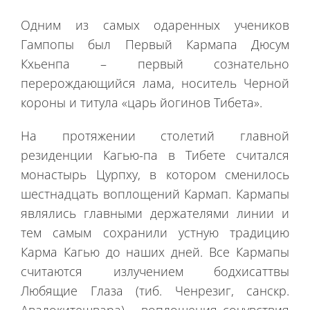
Одним из самых одаренных учеников
Гампопы был Первый Кармапа Дюсум
Кхьенпа – первый сознательно
перерождающийся лама, носитель Черной
короны и титула «царь йогинов Тибета».
На протяжении столетий главной
резиденции Кагью-па в Тибете считался
монастырь Цурпху, в котором сменилось
шестнадцать воплощений Кармап. Кармапы
являлись главными держателями линии и
тем самым сохранили устную традицию
Карма Кагью до наших дней. Все Кармапы
считаются излучением бодхисаттвы
Любящие Глаза (тиб. Ченрезиг, санскр.
Авалокитешвара) – воплощения сочувствия