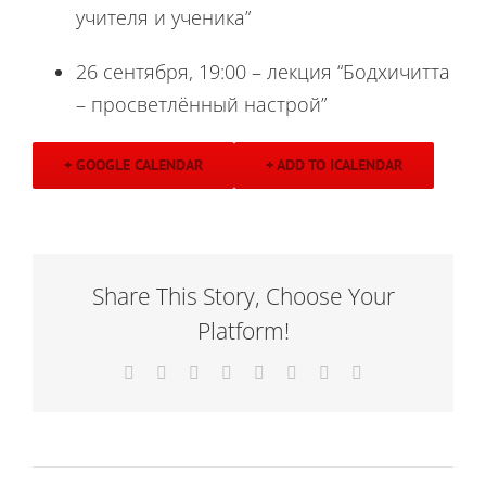
учителя и ученика”
26 сентября, 19:00 – лекция “Бодхичитта
– просветлённый настрой”
+ GOOGLE CALENDAR
+ ADD TO ICALENDAR
Share This Story, Choose Your
Platform!
Facebook
X
Reddit
LinkedIn
Tumblr
Pinterest
Vk
Email