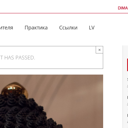
ителя
Практика
Ссылки
LV
×
NT HAS PASSED.