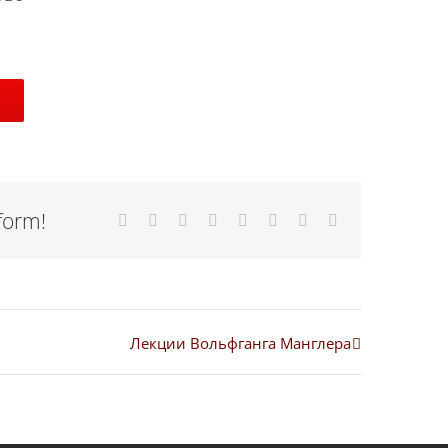
form!
Facebook
X
Reddit
LinkedIn
Tumblr
Pinterest
Vk
Email
Лекции Вольфганга Манглера