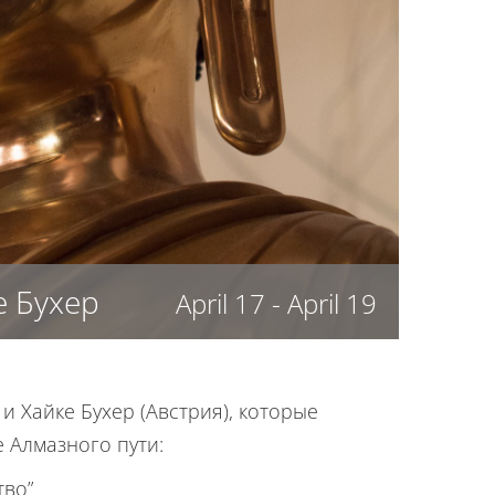
е Бухер
April 17
-
April 19
 Хайке Бухер (Австрия), которые
 Алмазного пути:
тво”