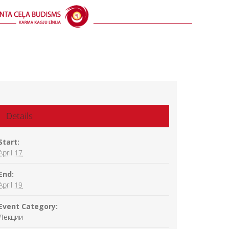
Details
Start:
April 17
End:
April 19
Event Category:
Лекции